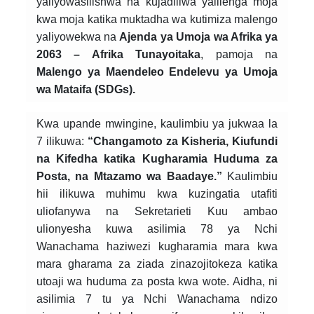
yaliyowasilishwa na kujadiliwa yalilenga moja
kwa moja katika muktadha wa kutimiza malengo
yaliyowekwa na
Ajenda ya Umoja wa Afrika ya
2063 – Afrika Tunayoitaka
, pamoja na
Malengo ya Maendeleo Endelevu ya Umoja
wa Mataifa (SDGs).
Kwa upande mwingine, kaulimbiu ya jukwaa la
7 ilikuwa:
“Changamoto za Kisheria, Kiufundi
na Kifedha katika Kugharamia Huduma za
Posta, na Mtazamo wa Baadaye.”
Kaulimbiu
hii ilikuwa muhimu kwa kuzingatia utafiti
uliofanywa na Sekretarieti Kuu ambao
ulionyesha kuwa asilimia 78 ya Nchi
Wanachama haziwezi kugharamia mara kwa
mara gharama za ziada zinazojitokeza katika
utoaji wa huduma za posta kwa wote. Aidha, ni
asilimia 7 tu ya Nchi Wanachama ndizo