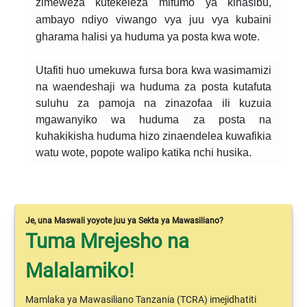
zimeweza kutekeleza mifumo ya kihasibu,
ambayo ndiyo viwango vya juu vya kubaini
gharama halisi ya huduma ya posta kwa wote.
Utafiti huo umekuwa fursa bora kwa wasimamizi
na waendeshaji wa huduma za posta kutafuta
suluhu za pamoja na zinazofaa ili kuzuia
mgawanyiko wa huduma za posta na
kuhakikisha huduma hizo zinaendelea kuwafikia
watu wote, popote walipo katika nchi husika.
Je, una Maswali yoyote juu ya Sekta ya Mawasiliano?
Tuma Mrejesho na
Malalamiko!
Mamlaka ya Mawasiliano Tanzania (TCRA) imejidhatiti