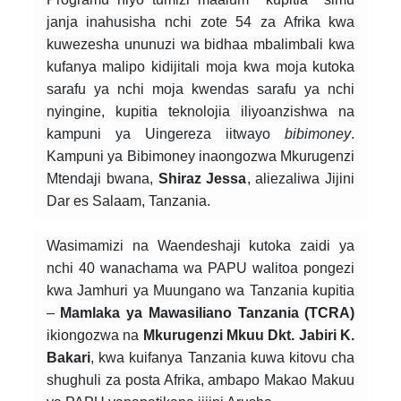
janja inahusisha nchi zote 54 za Afrika kwa
kuwezesha ununuzi wa bidhaa mbalimbali kwa
kufanya malipo kidijitali moja kwa moja kutoka
sarafu ya nchi moja kwendas sarafu ya nchi
nyingine, kupitia teknolojia iliyoanzishwa na
kampuni ya Uingereza iitwayo
bibimoney
.
Kampuni ya Bibimoney inaongozwa Mkurugenzi
Mtendaji bwana,
Shiraz Jessa
, aliezaliwa Jijini
Dar es Salaam, Tanzania.
Wasimamizi na Waendeshaji kutoka zaidi ya
nchi 40 wanachama wa PAPU walitoa pongezi
kwa Jamhuri ya Muungano wa Tanzania kupitia
–
Mamlaka ya Mawasiliano Tanzania (TCRA)
ikiongozwa na
Mkurugenzi Mkuu Dkt. Jabiri K.
Bakari
, kwa kuifanya Tanzania kuwa kitovu cha
shughuli za posta Afrika, ambapo Makao Makuu