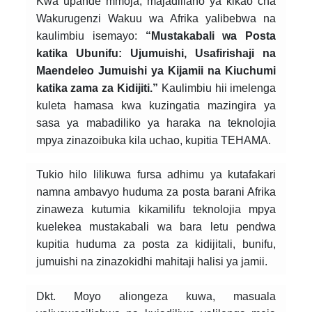
Kwa upande mmoja, majadiliano ya kikao cha
Wakurugenzi Wakuu wa Afrika yalibebwa na
kaulimbiu isemayo:
“Mustakabali wa Posta
katika Ubunifu: Ujumuishi, Usafirishaji na
Maendeleo Jumuishi ya Kijamii na Kiuchumi
katika zama za Kidijiti.”
Kaulimbiu hii imelenga
kuleta hamasa kwa kuzingatia mazingira ya
sasa ya mabadiliko ya haraka na teknolojia
mpya zinazoibuka kila uchao, kupitia TEHAMA.
Tukio hilo lilikuwa fursa adhimu ya kutafakari
namna ambavyo huduma za posta barani Afrika
zinaweza kutumia kikamilifu teknolojia mpya
kuelekea mustakabali wa bara letu pendwa
kupitia huduma za posta za kidijitali, bunifu,
jumuishi na zinazokidhi mahitaji halisi ya jamii.
Dkt. Moyo aliongeza kuwa, masuala