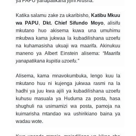
ya PAPU yanapatikana jijini Arusha.
Katika salamu zake za ukaribisho,
Katibu Mkuu
wa PAPU
,
Dkt. Chief Sifundo Moyo
, alisifu
mkutano huo akisema kuwa una umuhimu
mkubwa kama jukwaa la kubadilishana uzoefu
na kuhamasisha ukuaji wa maarifa. Akinukuu
maneno ya Albert Einstein alisema:
“Maarifa
yanapatikana kupitia uzoefu.”
Alisema, kama mnavokumbuka, lengo kuu la
mkutano huu ni kujenga jukwaa rasmi na la
hadhi ya juu kwa ajili ya kubadilishana uzoefu
kuhusu masuala ya Huduma za posta, hasa
shughuli na usimamizi wa posta, pamoja na
kuimarisha mtandao wa ushirikiano baina ya
wadau wote.