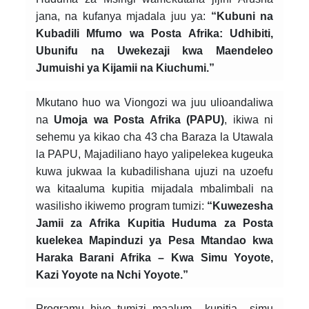
jana, na kufanya mjadala juu ya:
“Kubuni na
Kubadili Mfumo wa Posta Afrika: Udhibiti,
Ubunifu na Uwekezaji kwa Maendeleo
Jumuishi ya Kijamii na Kiuchumi.”
Mkutano huo wa Viongozi wa juu ulioandaliwa
na
Umoja wa Posta Afrika (PAPU)
, ikiwa ni
sehemu ya kikao cha 43 cha Baraza la Utawala
la PAPU, Majadiliano hayo yalipelekea kugeuka
kuwa jukwaa la kubadilishana ujuzi na uzoefu
wa kitaaluma kupitia mijadala mbalimbali na
wasilisho ikiwemo program tumizi:
“Kuwezesha
Jamii za Afrika Kupitia Huduma za Posta
kuelekea Mapinduzi ya Pesa Mtandao kwa
Haraka Barani Afrika – Kwa Simu Yoyote,
Kazi Yoyote na Nchi Yoyote.”
Programu hiyo tumizi maalum kupitia simu